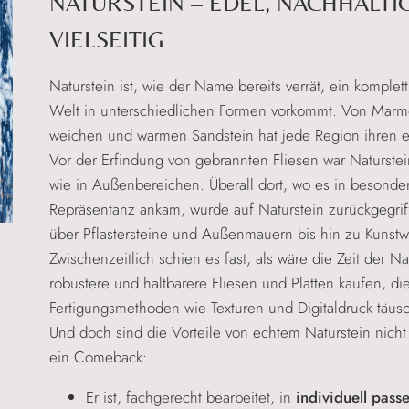
NATURSTEIN – EDEL, NACHHALTI
VIELSEITIG
Naturstein ist, wie der Name bereits verrät, ein komplett
Welt in unterschiedlichen Formen vorkommt. Von Marmo
weichen und warmen Sandstein hat jede Region ihren e
Vor der Erfindung von gebrannten Fliesen war Naturste
wie in Außenbereichen. Überall dort, wo es in besonder
Repräsentanz ankam, wurde auf Naturstein zurückgegri
über Pflastersteine und Außenmauern bis hin zu Kunstwe
Zwischenzeitlich schien es fast, als wäre die Zeit der 
robustere und haltbarere Fliesen und Platten kaufen, di
Fertigungsmethoden wie Texturen und Digitaldruck täus
Und doch sind die Vorteile von echtem Naturstein nicht
ein Comeback:
Er ist, fachgerecht bearbeitet, in
individuell pas