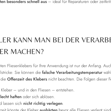
ten besonders schnell aus
– ideal für Reparaturen oder zeitkrit
LER KANN MAN BEI DER VERARB
BER MACHEN?
en Fliesenklebers für Ihre Anwendung ist nur der Anfang. Auc
lstricke: Sie können die
falsche Verarbeitungstemperatur
wähl
 die
Offenzeit des Klebers
nicht beachten. Die Folgen dieser F
Kleber – und in den Fliesen – entstehen.
lecht haften
oder sich ablösen.
d lassen sich
nicht richtig verlegen
.
zeit könnte der Kleber
aushärten
bevor alle Fliesen verlegt sind