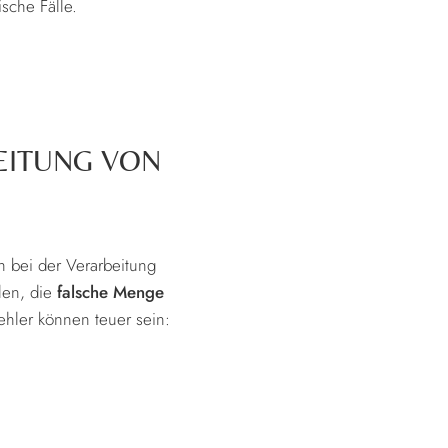
ische Fälle.
EITUNG VON
h bei der Verarbeitung
en, die
falsche Menge
ehler können teuer sein:
.