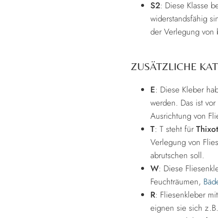
S2
: Diese Klasse 
widerstandsfähig s
der Verlegung von
ZUSÄTZLICHE KA
E
: Diese Kleber ha
werden. Das ist vor
Ausrichtung von Fl
T
: T steht für
Thixo
Verlegung von Flie
abrutschen soll.
W
: Diese Fliesenk
Feuchträumen,
Bäd
R
: Fliesenkleber mi
eignen sie sich z.B