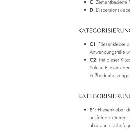
C
: Zementbasierte 
D
: Dispersionsklebe
KATEGORISIERUN
C1
: Fliesenkleber 
Anwendungsfälle wi
C2
: Mit dieser Kla
Solche Fliesenkleb
Fußbodenheizungen
KATEGORISIERUNG
S1
: Fliesenkleber d
ausführen können. 
aber auch Dehnfug