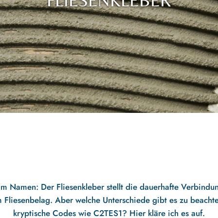
FLIESENKLEBER
 im Namen: Der Fliesenkleber stellt die dauerhafte Verbind
 Fliesenbelag. Aber welche Unterschiede gibt es zu beacht
kryptische Codes wie C2TES1? Hier kläre ich es auf.