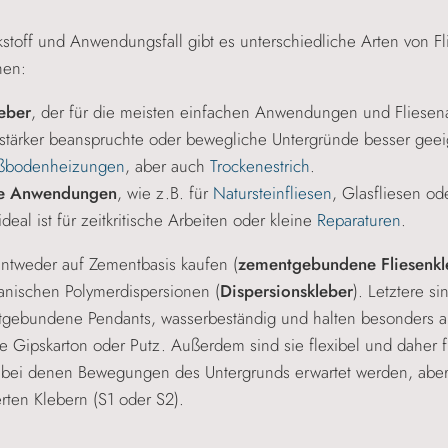
stoff und Anwendungsfall gibt es unterschiedliche Arten von Fl
hen:
eber
, der für die meisten einfachen Anwendungen und Fliesenar
r stärker beanspruchte oder bewegliche Untergründe besser geei
ußbodenheizungen
, aber auch
Trockenestrich
.
lle Anwendungen
, wie z.B. für
Natursteinfliesen
, Glasfliesen o
ideal ist für zeitkritische Arbeiten oder kleine
Reparaturen
.
ntweder auf Zementbasis kaufen (
zementgebundene Fliesenkl
anischen Polymerdispersionen (
Dispersionskleber
). Letztere si
ntgebundene Pendants, wasserbeständig und halten besonders 
 Gipskarton oder Putz. Außerdem sind sie flexibel und daher f
bei denen Bewegungen des Untergrunds erwartet werden, aber
rten Klebern (S1 oder S2).