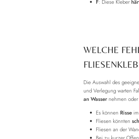
F
: Diese Kleber
här
WELCHE FEH
FLIESENKLE
Die Auswahl des geeignet
und Verlegung warten Fal
an Wasser
nehmen oder
Es können
Risse
im 
Fliesen könnten
sch
Fliesen an der Wan
Bei zu kurzer Offen