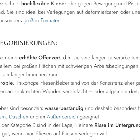
bezeichnet
hochflexible Kleber
, die gegen Bewegung und Rissb
ind. Sie sind ideal bei Verlegungen auf deformierbaren oder u
 besonders
großen Formaten
.
TEGORISIERUNGEN:
ben eine
erhöhte Offenzeit
, d.h. sie sind länger zu verarbeite
 allem bei großen Flächen mit schwierigen Arbeitsbedingungen 
iesen länger brauchen kann.
tropie
. Thixotrope Fliesenkleber sind von der Konsistenz eher ge
sen an senkrechten Wänden vereinfacht – oder allgemein dort, 
leber sind besonders
wasserbeständig
und deshalb besonders 
ern
,
Duschen
und im
Außenbereich
geeignet.
t der Kategorie R sind in der Lage, kleinere
Risse im Untergrun
. gut, wenn man Fliesen auf Fliesen verlegen will.