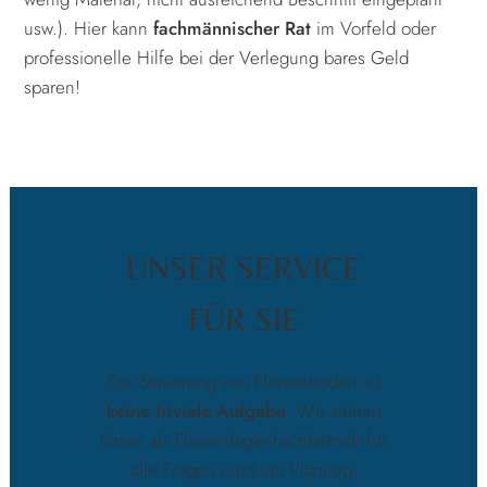
usw.). Hier kann
fachmännischer Rat
im Vorfeld oder
professionelle Hilfe bei der Verlegung bares Geld
sparen!
UNSER SERVICE
FÜR SIE
Die Sanierung von Fliesenböden ist
keine triviale Aufgabe
. Wir stehen
Ihnen als Fliesenleger-Fachbetrieb für
alle Fragen rund um Planung,