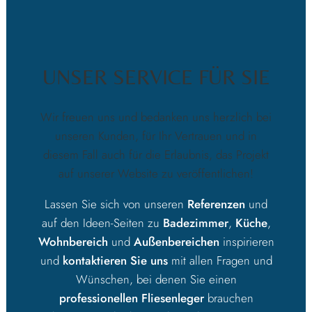
UNSER SERVICE FÜR SIE
Wir freuen uns und bedanken uns herzlich bei
unseren Kunden, für Ihr Vertrauen und in
diesem Fall auch für die Erlaubnis, das Projekt
auf unserer Website zu veröffentlichen!
Lassen Sie sich von unseren
Referenzen
und
auf den
Ideen-Seiten
zu
Badezimmer
,
Küche
,
Wohnbereich
und
Außenbereichen
inspirieren
und
kontaktieren Sie uns
mit allen Fragen und
Wünschen, bei denen Sie einen
professionellen Fliesenleger
brauchen