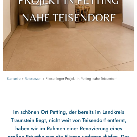
PROJEKT IN PETTING
NAHE TEISENDORF
Startseite
»
Referenzen
»
Fliesenleger-Projekt in Petting nahe Teisendorf
Im schönen Ort
Petting
, der bereits im
Landkreis
Traunstein
liegt, nicht weit von
Teisendorf
entfernt,
haben wir im Rahmen einer Renovierung eines
großen Privathauses
die Fliesen verlegen dürfen. Das