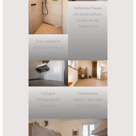
Halbhohe Fliesen
mit Kantenschutz-
Leisten an der
Badewanne
Eine praktische
geflieste Nische in
einer Dusche
Fischgrät-
Holzakzente
Verlegung der
machen das helle
Fliesen am
Bad lebendig
Waschbecken