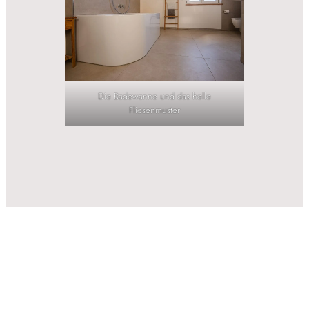
Die Badewanne und das helle
Fliesenmuster