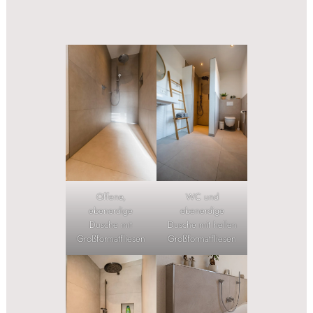
Offene,
WC und
ebenerdige
ebenerdige
Dusche mit
Dusche mit hellen
Großformatfliesen
Großformatfliesen