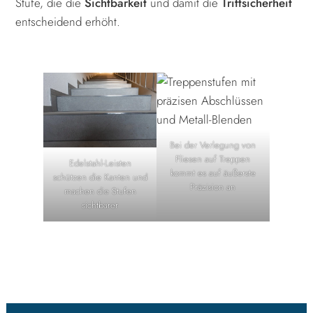
Stufe, die die
Sichtbarkeit
und damit die
Trittsicherheit
entscheidend erhöht.
Bei der Verlegung von
Fliesen auf Treppen
Edelstahl-Leisten
kommt es auf äußerste
schützen die Kanten und
Präzision an
machen die Stufen
sichtbarer