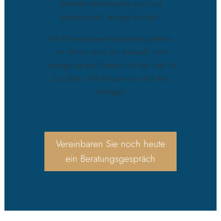
qualitativ hochwertig sind und
professionell verlegt wurden.
Als Fliesenleger-Fachbetrieb stehen
wir Ihnen rund um Auswahl und
Verlegung der Fliesen mit Rat und Tat
zur Seite. Wir freuen uns auf Ihre
Anfrage!
Vereinbaren Sie noch heute
ein Beratungsgespräch