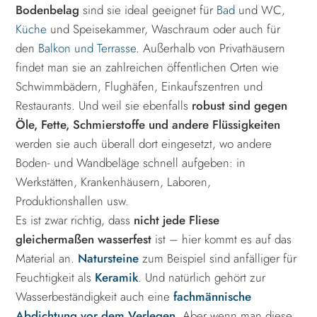
Bodenbelag
sind sie ideal geeignet für
Bad
und WC,
Küche
und Speisekammer, Waschraum oder auch für
den
Balkon und Terrasse
. Außerhalb von Privathäusern
findet man sie an zahlreichen öffentlichen Orten wie
Schwimmbädern, Flughäfen, Einkaufszentren und
Restaurants. Und weil sie ebenfalls
robust sind gegen
Öle, Fette, Schmierstoffe und andere Flüssigkeiten
werden sie auch überall dort eingesetzt, wo andere
Boden- und Wandbeläge schnell aufgeben: in
Werkstätten, Krankenhäusern, Laboren,
Produktionshallen usw.
Es ist zwar richtig, dass
nicht jede Fliese
gleichermaßen wasserfest
ist – hier kommt es auf das
Material an.
Natursteine
zum Beispiel sind anfälliger für
Feuchtigkeit als
Keramik
. Und natürlich gehört zur
Wasserbeständigkeit auch eine
fachmännische
Abdichtung vor dem Verlegen
. Aber wenn man diese