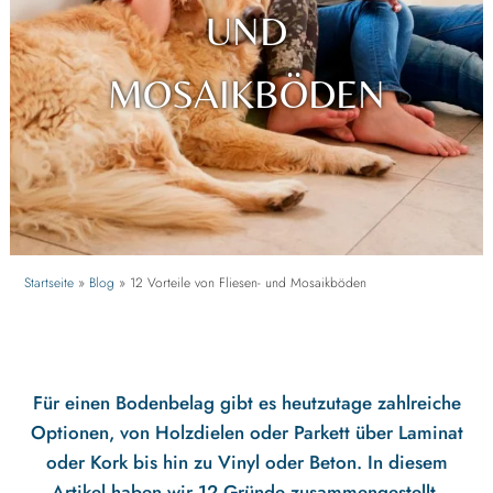
UND
MOSAIKBÖDEN
Startseite
»
Blog
»
12 Vorteile von Fliesen- und Mosaikböden
Für einen Bodenbelag gibt es heutzutage zahlreiche
Optionen, von Holzdielen oder Parkett über Laminat
oder Kork bis hin zu Vinyl oder Beton. In diesem
Artikel haben wir 12 Gründe zusammengestellt,